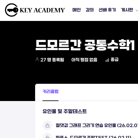
메인
강의
선배 후기
게시판
드모르간 공통수학1
중급
27 명 등록됨
아직 평점 없음
커리큘럼
유인물 및 주말테스트
절댓값 그래프 그리기 연습 유인물 (26.02.0
파푸스, 드모르간 주말TEST (26.02.11)