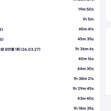
19m 50s
1h 5m
45m 41s
2)
45m 35s
5)
1h 36m 6s
 유인물 1회 (26.03.27)
40m 16s
44m 30s
1h 38m 21s
1h 29m 45s
43m 40s
1h 18m 35s