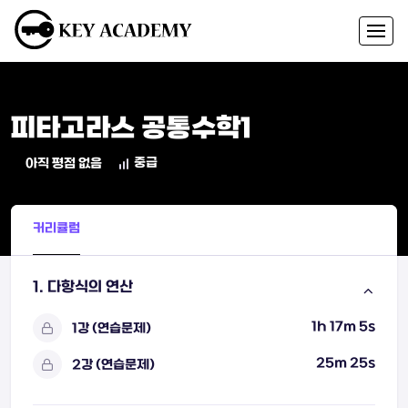
피타고라스 공통수학1
중급
아직 평점 없음
커리큘럼
1. 다항식의 연산
1h 17m 5s
1강 (연습문제)
25m 25s
2강 (연습문제)