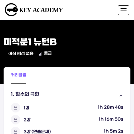
미적분1 뉴턴B
중급
아직 평점 없음
커리큘럼
1. 함수의 극한
1h 28m 48s
1강
1h 16m 50s
2강
1h 5m 2s
3강 (연습문제)