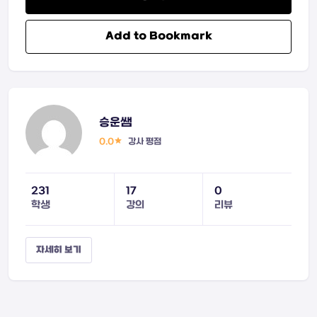
Add to Bookmark
승운쌤
0.0
강사 평점
231
17
0
학생
강의
리뷰
자세히 보기