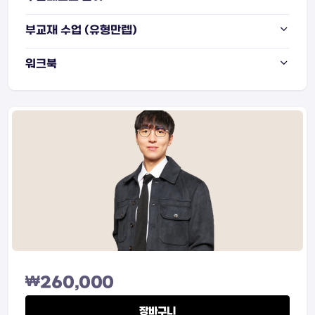
부교재 수업 (유형만렙)
워크북
₩
260,000
장바구니