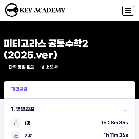
피타고라스 공통수학2
(2025.ver)
초보자
아직 평점 없음
커리큘럼
1. 평면좌표
1h 28m 35s
1강
1h 11m 36s
2강