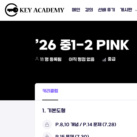
메인
강의
선배 후기
게시판
’26 중1-2 PINK
중급
11 명 등록됨
아직 평점 없음
커리큘럼
1. 기본도형
P.8,10 개념 / P.14 문제 (7.28)
P.15 문제 (7.30)