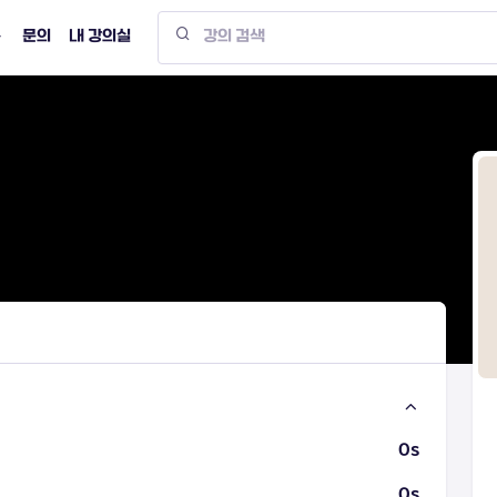
문의
내 강의실
0s
0s