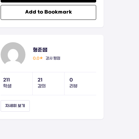
Add to Bookmark
형준쌤
0.0
강사 평점
211
21
0
학생
강의
리뷰
자세히 보기