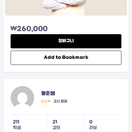
₩
260,000
장바구니
Add to Bookmark
형준쌤
0.0
강사 평점
211
21
0
학생
강의
리뷰