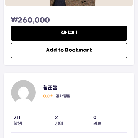
₩
260,000
장바구니
Add to Bookmark
형준쌤
0.0
강사 평점
211
21
0
학생
강의
리뷰