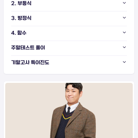
2. 부등식
3. 방정식
4. 함수
주말테스트 풀이
기말고사 특이진도