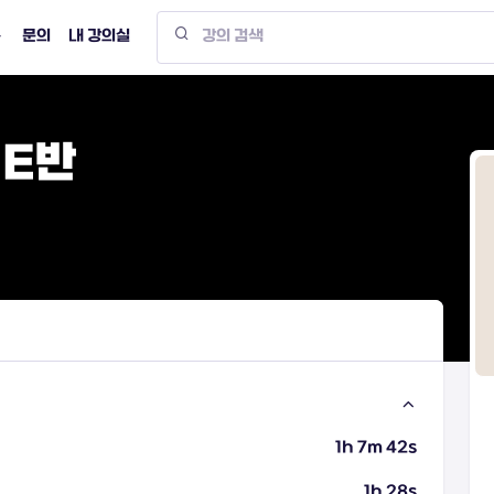
문의
내 강의실
UE반
1h 7m 42s
1h 28s