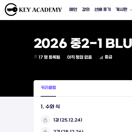
메인
강의
선배 후기
게시판
2026 중2-1 BL
중급
17 명 등록됨
아직 평점 없음
커리큘럼
1. 수와 식
1강 (25.12.24)
2강 (25.12.26)