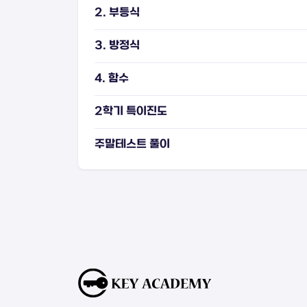
2. 부등식
3. 방정식
4. 함수
2학기 특이진도
주말테스트 풀이