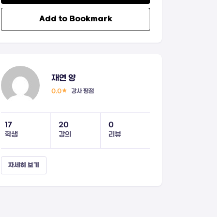
Add to Bookmark
재연 양
0.0
강사 평점
17
20
0
학생
강의
리뷰
자세히 보기