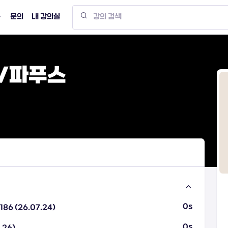
문의
내 강의실
타/파푸스
0s
186 (26.07.24)
0s
.26)