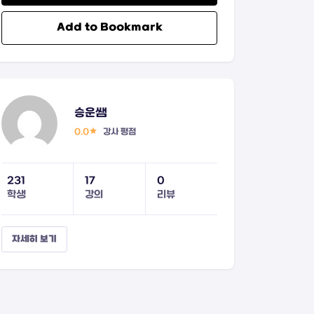
Add to Bookmark
승운쌤
0.0
강사 평점
231
17
0
학생
강의
리뷰
자세히 보기