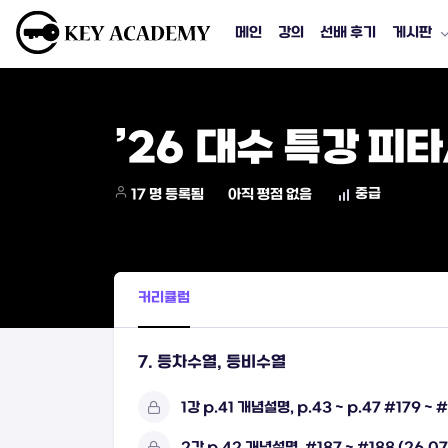
메인
강의
선배 후기
게시판
’26 대수 특강 피
중급
17 명 등록됨
아직 평점 없음
커리큘럼
7. 등차수열, 등비수열
1강 p.41 개념설명, p.43 ~ p.47 #179 ~ #
2강 p.42 개념설명, #187 ~ #188 (26.07