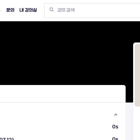
문의
내 강의실
0s
0s
07.12)