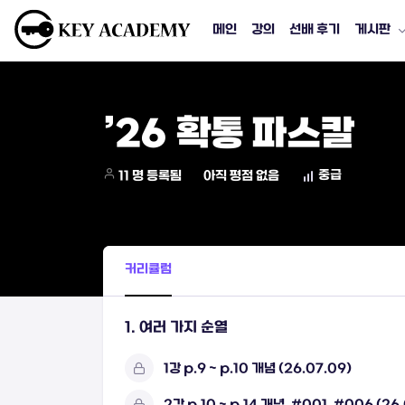
메인
강의
선배 후기
게시판
’26 확통 파스칼
중급
11 명 등록됨
아직 평점 없음
커리큘럼
1. 여러 가지 순열
1강 p.9 ~ p.10 개념 (26.07.09)
2강 p.10 ~ p.14 개념, #001, #006 (26.