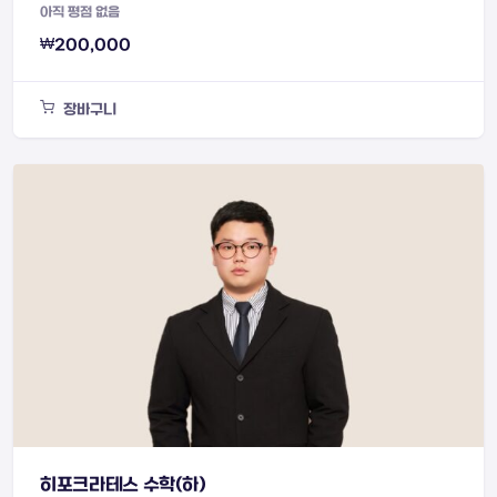
아직 평점 없음
₩
200,000
장바구니
히포크라테스 수학(하)