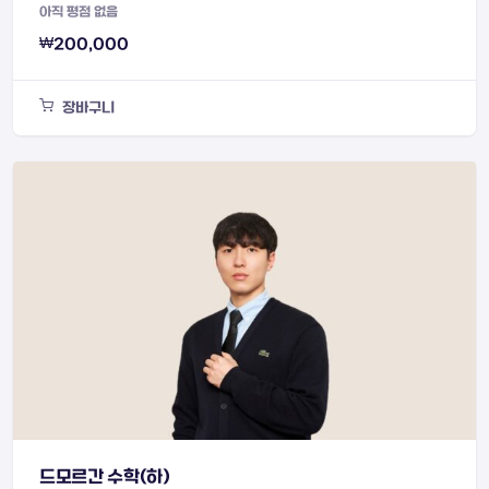
아직 평점 없음
₩
200,000
장바구니
드모르간 수학(하)