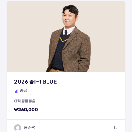
2026 중1-1 BLUE
중급
아직 평점 없음
₩
260,000
형준쌤