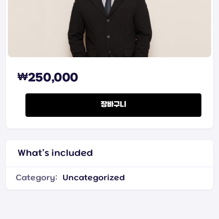
₩
250,000
파스칼(2024.ver) quantity
장바구니
What’s included
Category:
Uncategorized