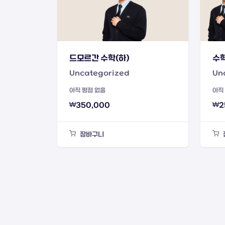
드모르간 수학(하)
수학
Uncategorized
Un
아직 평점 없음
아직
₩
350,000
₩
2
장바구니