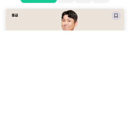
중급
’26 중3-2 WHITE
형
By
형준쌤
In
중3
,
중등
장바구니
₩
260,000